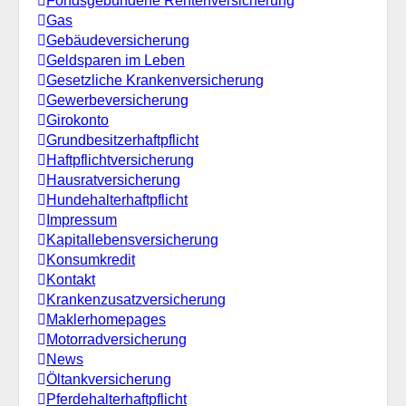
Fondsgebundene Rentenversicherung
Gas
Gebäudeversicherung
Geldsparen im Leben
Gesetzliche Krankenversicherung
Gewerbeversicherung
Girokonto
Grundbesitzerhaftpflicht
Haftpflichtversicherung
Hausratversicherung
Hundehalterhaftpflicht
Impressum
Kapitallebensversicherung
Konsumkredit
Kontakt
Krankenzusatzversicherung
Maklerhomepages
Motorradversicherung
News
Öltankversicherung
Pferdehalterhaftpflicht