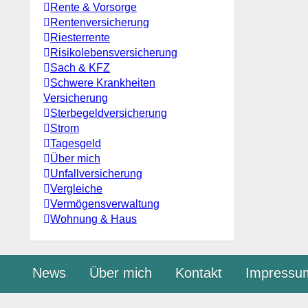
Rente & Vorsorge
Rentenversicherung
Riesterrente
Risikolebensversicherung
Sach & KFZ
Schwere Krankheiten
Versicherung
Sterbegeldversicherung
Strom
Tagesgeld
Über mich
Unfallversicherung
Vergleiche
Vermögensverwaltung
Wohnung & Haus
News
Über mich
Kontakt
Impressu