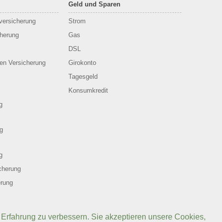
Geld und Sparen
sversicherung
Strom
cherung
Gas
DSL
en Versicherung
Girokonto
Tagesgeld
Konsumkredit
g
g
g
cherung
erung
 Erfahrung zu verbessern. Sie akzeptieren unsere Cookies,