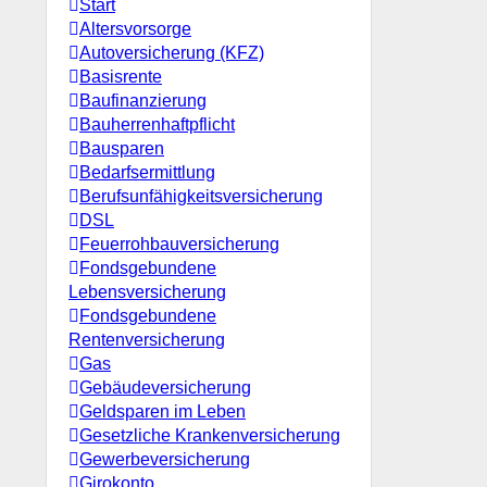
Start
Altersvorsorge
Autoversicherung (KFZ)
Basisrente
Baufinanzierung
Bauherrenhaftpflicht
Bausparen
Bedarfsermittlung
Berufs­unfähigkeitsversicherung
DSL
Feuerrohbauversicherung
Fondsgebundene
Lebensversicherung
Fondsgebundene
Rentenversicherung
Gas
Gebäudeversicherung
Geldsparen im Leben
Gesetzliche Krankenversicherung
Gewerbeversicherung
Girokonto