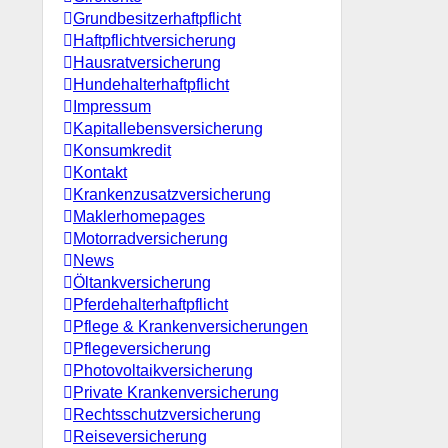
Grundbesitzerhaftpflicht
Haftpflichtversicherung
Hausratversicherung
Hundehalterhaftpflicht
Impressum
Kapitallebensversicherung
Konsumkredit
Kontakt
Krankenzusatzversicherung
Maklerhomepages
Motorradversicherung
News
Öltankversicherung
Pferdehalterhaftpflicht
Pflege & Krankenversicherungen
Pflegeversicherung
Photovoltaikversicherung
Private Krankenversicherung
Rechtsschutzversicherung
Reiseversicherung