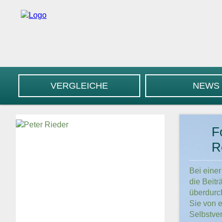
VERGLEICHE
NEWS
F
R
Bei eine
die Beitr
überdurc
Sie von e
Selbstver