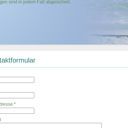
en sind in jedem Fall abgesichert.
aktformular
Adresse
*
t