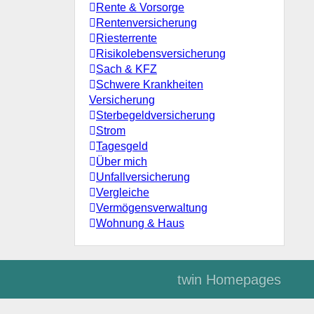
Rente & Vorsorge
Rentenversicherung
Riesterrente
Risikolebensversicherung
Sach & KFZ
Schwere Krankheiten
Versicherung
Sterbegeldversicherung
Strom
Tagesgeld
Über mich
Unfallversicherung
Vergleiche
Vermögensverwaltung
Wohnung & Haus
twin Homepages