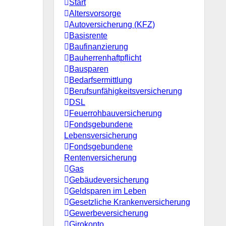
Start
Altersvorsorge
Autoversicherung (KFZ)
Basisrente
Baufinanzierung
Bauherrenhaftpflicht
Bausparen
Bedarfsermittlung
Berufs­unfähigkeitsversicherung
DSL
Feuerrohbauversicherung
Fondsgebundene
Lebensversicherung
Fondsgebundene
Rentenversicherung
Gas
Gebäudeversicherung
Geldsparen im Leben
Gesetzliche Krankenversicherung
Gewerbeversicherung
Girokonto