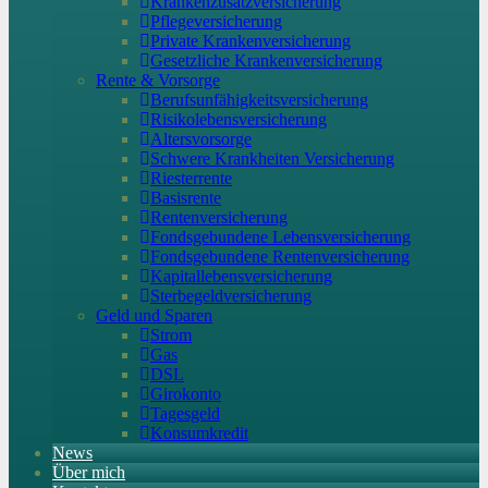
Krankenzusatzversicherung
Pflegeversicherung
Private Krankenversicherung
Gesetzliche Krankenversicherung
Rente & Vorsorge
Berufs­unfähigkeitsversicherung
Risikolebensversicherung
Altersvorsorge
Schwere Krankheiten Versicherung
Riesterrente
Basisrente
Rentenversicherung
Fondsgebundene Lebensversicherung
Fondsgebundene Rentenversicherung
Kapitallebensversicherung
Sterbegeldversicherung
Geld und Sparen
Strom
Gas
DSL
Girokonto
Tagesgeld
Konsumkredit
News
Über mich