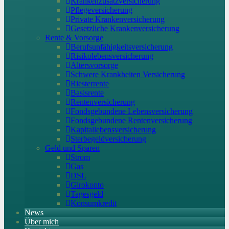
Krankenzusatzversicherung
Pflegeversicherung
Private Krankenversicherung
Gesetzliche Krankenversicherung
Rente & Vorsorge
Berufs­unfähigkeitsversicherung
Risikolebensversicherung
Altersvorsorge
Schwere Krankheiten Versicherung
Riesterrente
Basisrente
Rentenversicherung
Fondsgebundene Lebensversicherung
Fondsgebundene Rentenversicherung
Kapitallebensversicherung
Sterbegeldversicherung
Geld und Sparen
Strom
Gas
DSL
Girokonto
Tagesgeld
Konsumkredit
News
Über mich