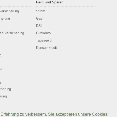
Geld und Sparen
sversicherung
Strom
cherung
Gas
DSL
en Versicherung
Girokonto
Tagesgeld
Konsumkredit
g
g
g
cherung
erung
 Erfahrung zu verbessern. Sie akzeptieren unsere Cookies,