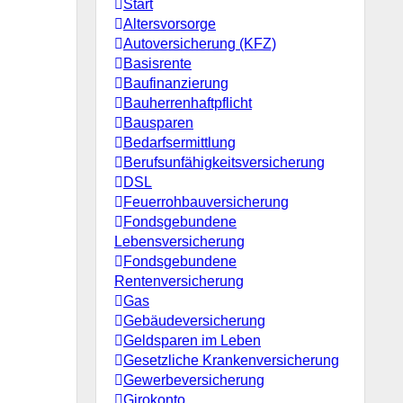
Start
Altersvorsorge
Autoversicherung (KFZ)
Basisrente
Baufinanzierung
Bauherrenhaftpflicht
Bausparen
Bedarfsermittlung
Berufs­unfähigkeitsversicherung
DSL
Feuerrohbauversicherung
Fondsgebundene
Lebensversicherung
Fondsgebundene
Rentenversicherung
Gas
Gebäudeversicherung
Geldsparen im Leben
Gesetzliche Krankenversicherung
Gewerbeversicherung
Girokonto