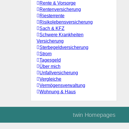
Rente & Vorsorge
Rentenversicherung
Riesterrente
Risikolebensversicherung
Sach & KFZ
Schwere Krankheiten
Versicherung
Sterbegeldversicherung
Strom
Tagesgeld
Über mich
Unfallversicherung
Vergleiche
Vermögensverwaltung
Wohnung & Haus
twin Homepages