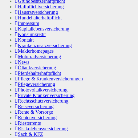
Grundbesitzerhaftpflicht
Haftpflichtversicherung
Hausratversicherung
Hundehalterhaftpflicht
Impressum
Kapitallebensversicherung
Konsumkredit
Kontakt
Krankenzusatzversicherung
Maklerhomepages
Motorradversicherung
News
Öltankversicherung
Pferdehalterhaftpflicht
Pflege & Krankenversicherungen
Pflegeversicherung
Photovoltaikversicherung
Private Krankenversicherung
Rechtsschutzversicherung
Reiseversicherung
Rente & Vorsorge
Rentenversicherung
Riesterrente
Risikolebensversicherung
Sach & KFZ