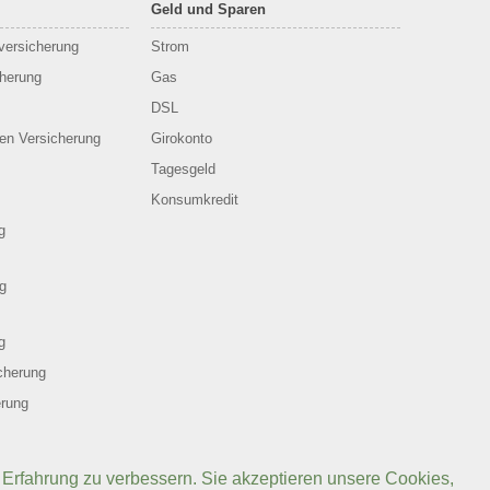
Geld und Sparen
sversicherung
Strom
cherung
Gas
DSL
en Versicherung
Girokonto
Tagesgeld
Konsumkredit
g
g
g
cherung
erung
 Erfahrung zu verbessern. Sie akzeptieren unsere Cookies,