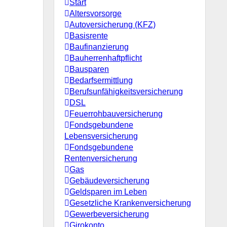
Start
Altersvorsorge
Autoversicherung (KFZ)
Basisrente
Baufinanzierung
Bauherrenhaftpflicht
Bausparen
Bedarfsermittlung
Berufs­unfähigkeitsversicherung
DSL
Feuerrohbauversicherung
Fondsgebundene
Lebensversicherung
Fondsgebundene
Rentenversicherung
Gas
Gebäudeversicherung
Geldsparen im Leben
Gesetzliche Krankenversicherung
Gewerbeversicherung
Girokonto