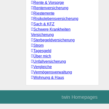
Rente & Vorsorge
Rentenversicherung
Riesterrente
Risikolebensversicherung
Sach & KFZ
Schwere Krankheiten
Versicherung
Sterbegeldversicherung
Strom
Tagesgeld
Über mich
Unfallversicherung
Vergleiche
Vermögensverwaltung
Wohnung & Haus
twin Homepages