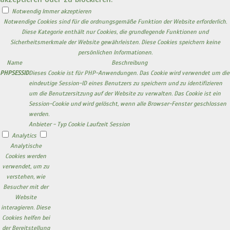
Notwendig
Immer akzeptieren
Notwendige Cookies sind für die ordnungsgemäße Funktion der Website erforderlich.
Diese Kategorie enthält nur Cookies, die grundlegende Funktionen und
Sicherheitsmerkmale der Website gewährleisten. Diese Cookies speichern keine
persönlichen Informationen.
Name
Beschreibung
PHPSESSID
Dieses Cookie ist für PHP-Anwendungen. Das Cookie wird verwendet um die
eindeutige Session-ID eines Benutzers zu speichern und zu identifizieren
um die Benutzersitzung auf der Website zu verwalten. Das Cookie ist ein
Session-Cookie und wird gelöscht, wenn alle Browser-Fenster geschlossen
werden.
Anbieter
-
Typ
Cookie
Laufzeit
Session
Analytics
Analytische
Cookies werden
verwendet, um zu
verstehen, wie
Besucher mit der
Website
interagieren. Diese
Cookies helfen bei
der Bereitstellung