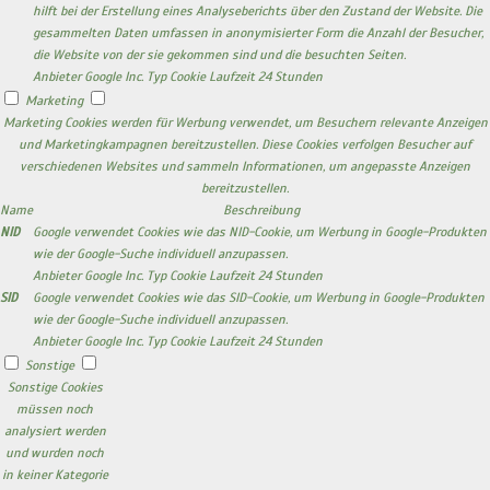
hilft bei der Erstellung eines Analyseberichts über den Zustand der Website. Die
gesammelten Daten umfassen in anonymisierter Form die Anzahl der Besucher,
die Website von der sie gekommen sind und die besuchten Seiten.
Anbieter
Google Inc.
Typ
Cookie
Laufzeit
24 Stunden
Marketing
Marketing Cookies werden für Werbung verwendet, um Besuchern relevante Anzeigen
und Marketingkampagnen bereitzustellen. Diese Cookies verfolgen Besucher auf
verschiedenen Websites und sammeln Informationen, um angepasste Anzeigen
bereitzustellen.
Name
Beschreibung
NID
Google verwendet Cookies wie das NID-Cookie, um Werbung in Google-Produkten
wie der Google-Suche individuell anzupassen.
Anbieter
Google Inc.
Typ
Cookie
Laufzeit
24 Stunden
SID
Google verwendet Cookies wie das SID-Cookie, um Werbung in Google-Produkten
wie der Google-Suche individuell anzupassen.
Anbieter
Google Inc.
Typ
Cookie
Laufzeit
24 Stunden
Sonstige
Sonstige Cookies
müssen noch
analysiert werden
und wurden noch
in keiner Kategorie