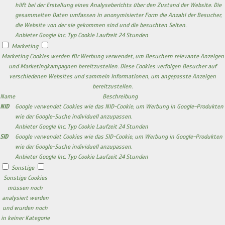
hilft bei der Erstellung eines Analyseberichts über den Zustand der Website. Die
gesammelten Daten umfassen in anonymisierter Form die Anzahl der Besucher,
die Website von der sie gekommen sind und die besuchten Seiten.
Anbieter
Google Inc.
Typ
Cookie
Laufzeit
24 Stunden
Marketing
Marketing Cookies werden für Werbung verwendet, um Besuchern relevante Anzeigen
und Marketingkampagnen bereitzustellen. Diese Cookies verfolgen Besucher auf
verschiedenen Websites und sammeln Informationen, um angepasste Anzeigen
bereitzustellen.
Name
Beschreibung
NID
Google verwendet Cookies wie das NID-Cookie, um Werbung in Google-Produkten
wie der Google-Suche individuell anzupassen.
Anbieter
Google Inc.
Typ
Cookie
Laufzeit
24 Stunden
SID
Google verwendet Cookies wie das SID-Cookie, um Werbung in Google-Produkten
wie der Google-Suche individuell anzupassen.
Anbieter
Google Inc.
Typ
Cookie
Laufzeit
24 Stunden
Sonstige
Sonstige Cookies
müssen noch
analysiert werden
und wurden noch
in keiner Kategorie