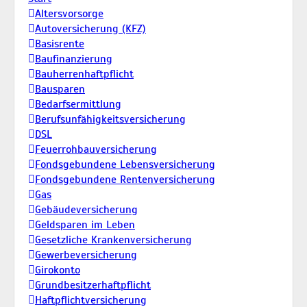
Altersvorsorge
Autoversicherung (KFZ)
Basisrente
Baufinanzierung
Bauherrenhaftpflicht
Bausparen
Bedarfsermittlung
Berufs­unfähigkeitsversicherung
DSL
Feuerrohbauversicherung
Fondsgebundene Lebensversicherung
Fondsgebundene Rentenversicherung
Gas
Gebäudeversicherung
Geldsparen im Leben
Gesetzliche Krankenversicherung
Gewerbeversicherung
Girokonto
Grundbesitzerhaftpflicht
Haftpflichtversicherung