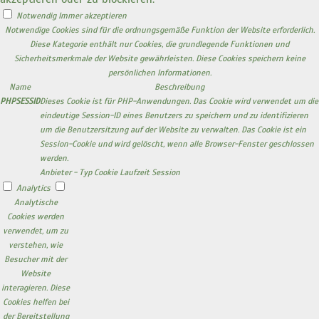
Notwendig
Immer akzeptieren
Notwendige Cookies sind für die ordnungsgemäße Funktion der Website erforderlich.
Diese Kategorie enthält nur Cookies, die grundlegende Funktionen und
Sicherheitsmerkmale der Website gewährleisten. Diese Cookies speichern keine
persönlichen Informationen.
Name
Beschreibung
PHPSESSID
Dieses Cookie ist für PHP-Anwendungen. Das Cookie wird verwendet um die
eindeutige Session-ID eines Benutzers zu speichern und zu identifizieren
um die Benutzersitzung auf der Website zu verwalten. Das Cookie ist ein
Session-Cookie und wird gelöscht, wenn alle Browser-Fenster geschlossen
werden.
Anbieter
-
Typ
Cookie
Laufzeit
Session
Analytics
Analytische
Cookies werden
verwendet, um zu
verstehen, wie
Besucher mit der
Website
interagieren. Diese
Cookies helfen bei
der Bereitstellung