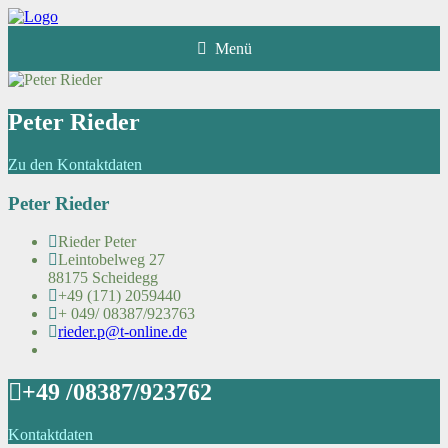
Menü
Peter Rieder
Zu den Kontaktdaten
Peter Rieder
Rieder Peter
Leintobelweg 27
88175 Scheidegg
+49 (171) 2059440
+ 049/ 08387/923763
rieder.p@t-online.de
+49 /08387/923762
Kontaktdaten