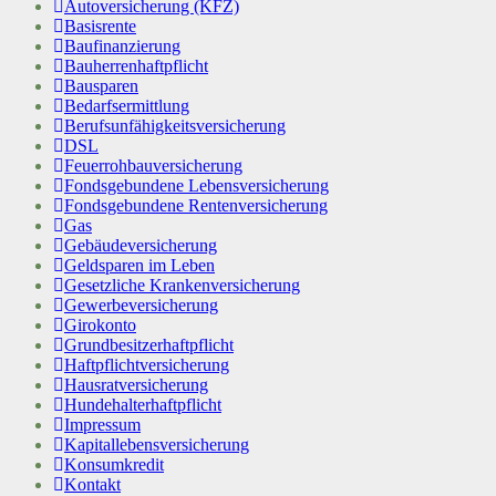
Autoversicherung (KFZ)
Basisrente
Baufinanzierung
Bauherrenhaftpflicht
Bausparen
Bedarfsermittlung
Berufs­unfähigkeitsversicherung
DSL
Feuerrohbauversicherung
Fondsgebundene Lebensversicherung
Fondsgebundene Rentenversicherung
Gas
Gebäudeversicherung
Geldsparen im Leben
Gesetzliche Krankenversicherung
Gewerbeversicherung
Girokonto
Grundbesitzerhaftpflicht
Haftpflichtversicherung
Hausratversicherung
Hundehalterhaftpflicht
Impressum
Kapitallebensversicherung
Konsumkredit
Kontakt