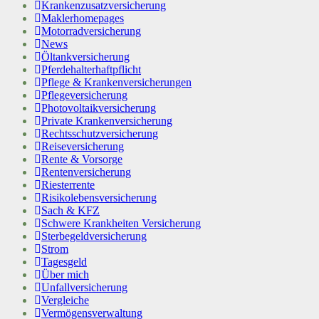
Krankenzusatzversicherung
Maklerhomepages
Motorradversicherung
News
Öltankversicherung
Pferdehalterhaftpflicht
Pflege & Krankenversicherungen
Pflegeversicherung
Photovoltaikversicherung
Private Krankenversicherung
Rechtsschutzversicherung
Reiseversicherung
Rente & Vorsorge
Rentenversicherung
Riesterrente
Risikolebensversicherung
Sach & KFZ
Schwere Krankheiten Versicherung
Sterbegeldversicherung
Strom
Tagesgeld
Über mich
Unfallversicherung
Vergleiche
Vermögensverwaltung