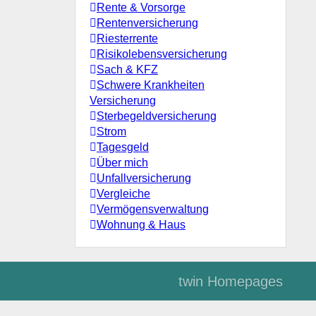
Rente & Vorsorge
Rentenversicherung
Riesterrente
Risikolebensversicherung
Sach & KFZ
Schwere Krankheiten
Versicherung
Sterbegeldversicherung
Strom
Tagesgeld
Über mich
Unfallversicherung
Vergleiche
Vermögensverwaltung
Wohnung & Haus
twin Homepages