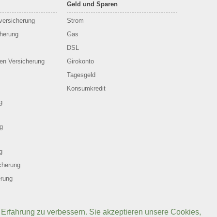
Geld und Sparen
sversicherung
Strom
cherung
Gas
DSL
en Versicherung
Girokonto
Tagesgeld
Konsumkredit
g
g
g
cherung
erung
 Erfahrung zu verbessern. Sie akzeptieren unsere Cookies,