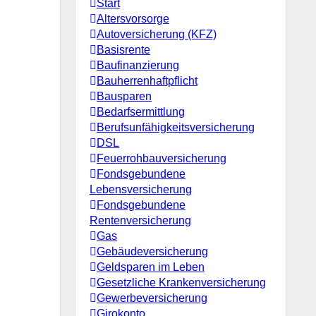
Start
Altersvorsorge
Autoversicherung (KFZ)
Basisrente
Baufinanzierung
Bauherrenhaftpflicht
Bausparen
Bedarfsermittlung
Berufs­unfähigkeitsversicherung
DSL
Feuerrohbauversicherung
Fondsgebundene
Lebensversicherung
Fondsgebundene
Rentenversicherung
Gas
Gebäudeversicherung
Geldsparen im Leben
Gesetzliche Krankenversicherung
Gewerbeversicherung
Girokonto