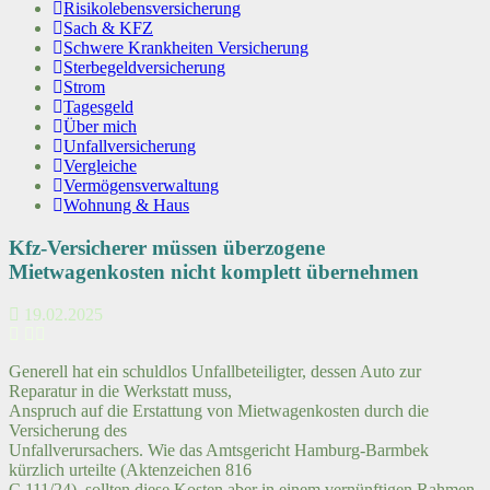
Risikolebensversicherung
Sach & KFZ
Schwere Krankheiten Versicherung
Sterbegeldversicherung
Strom
Tagesgeld
Über mich
Unfallversicherung
Vergleiche
Vermögensverwaltung
Wohnung & Haus
Kfz-Versicherer müssen überzogene
Mietwagenkosten nicht komplett übernehmen
19.02.2025
Generell hat ein schuldlos Unfallbeteiligter, dessen Auto zur
Reparatur in die Werkstatt muss,
Anspruch auf die Erstattung von Mietwagenkosten durch die
Versicherung des
Unfallverursachers. Wie das Amtsgericht Hamburg-Barmbek
kürzlich urteilte (Aktenzeichen 816
C 111/24), sollten diese Kosten aber in einem vernünftigen Rahmen