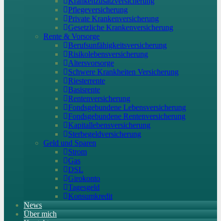
Krankenzusatzversicherung
Pflegeversicherung
Private Krankenversicherung
Gesetzliche Krankenversicherung
Rente & Vorsorge
Berufs­unfähigkeitsversicherung
Risikolebensversicherung
Altersvorsorge
Schwere Krankheiten Versicherung
Riesterrente
Basisrente
Rentenversicherung
Fondsgebundene Lebensversicherung
Fondsgebundene Rentenversicherung
Kapitallebensversicherung
Sterbegeldversicherung
Geld und Sparen
Strom
Gas
DSL
Girokonto
Tagesgeld
Konsumkredit
News
Über mich