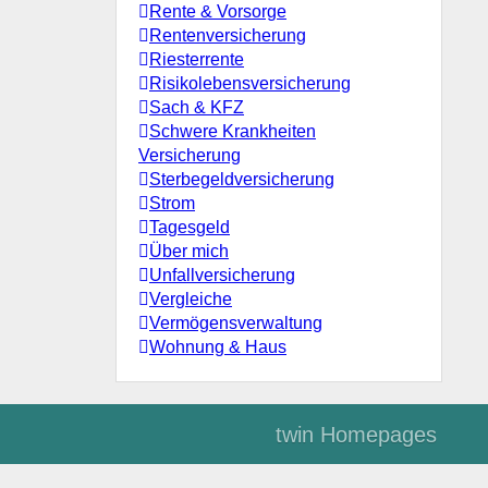
Rente & Vorsorge
Rentenversicherung
Riesterrente
Risikolebensversicherung
Sach & KFZ
Schwere Krankheiten
Versicherung
Sterbegeldversicherung
Strom
Tagesgeld
Über mich
Unfallversicherung
Vergleiche
Vermögensverwaltung
Wohnung & Haus
twin Homepages