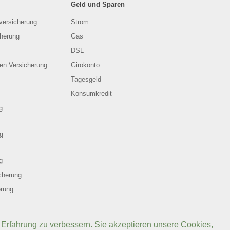
Geld und Sparen
sversicherung
Strom
cherung
Gas
DSL
en Versicherung
Girokonto
Tagesgeld
Konsumkredit
g
g
g
cherung
erung
 Erfahrung zu verbessern. Sie akzeptieren unsere Cookies,