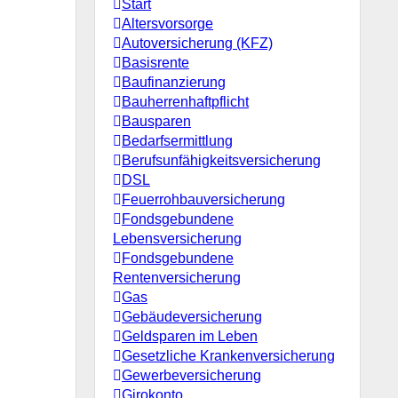
Start
Altersvorsorge
Autoversicherung (KFZ)
Basisrente
Baufinanzierung
Bauherrenhaftpflicht
Bausparen
Bedarfsermittlung
Berufs­unfähigkeitsversicherung
DSL
Feuerrohbauversicherung
Fondsgebundene
Lebensversicherung
Fondsgebundene
Rentenversicherung
Gas
Gebäudeversicherung
Geldsparen im Leben
Gesetzliche Krankenversicherung
Gewerbeversicherung
Girokonto