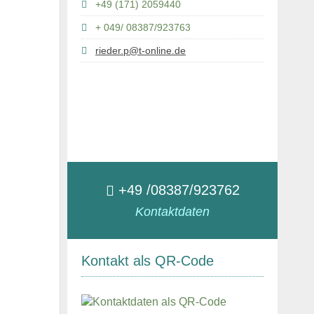
+49 (171) 2059440
+ 049/ 08387/923763
rieder.p@t-online.de
+49 /08387/923762
Kontaktdaten
Kontakt als QR-Code