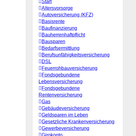
Start
Altersvorsorge
Autoversicherung (KFZ)
Basisrente
Baufinanzierung
Bauherrenhaftpflicht
Bausparen
Bedarfsermittlung
Berufs­unfähigkeitsversicherung
DSL
Feuerrohbauversicherung
Fondsgebundene
Lebensversicherung
Fondsgebundene
Rentenversicherung
Gas
Gebäudeversicherung
Geldsparen im Leben
Gesetzliche Krankenversicherung
Gewerbeversicherung
Girokonto