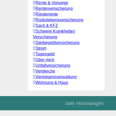
Rente & Vorsorge
Rentenversicherung
Riesterrente
Risikolebensversicherung
Sach & KFZ
Schwere Krankheiten
Versicherung
Sterbegeldversicherung
Strom
Tagesgeld
Über mich
Unfallversicherung
Vergleiche
Vermögensverwaltung
Wohnung & Haus
twin Homepages