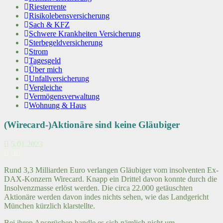
Riesterrente
Risikolebensversicherung
Sach & KFZ
Schwere Krankheiten Versicherung
Sterbegeldversicherung
Strom
Tagesgeld
Über mich
Unfallversicherung
Vergleiche
Vermögensverwaltung
Wohnung & Haus
(Wirecard-)Aktionäre sind keine Gläubiger
5.01.2023
Rund 3,3 Milliarden Euro verlangen Gläubiger vom insolventen Ex-
DAX-Konzern Wirecard. Knapp ein Drittel davon konnte durch die
Insolvenzmasse erlöst werden. Die circa 22.000 getäuschten
Aktionäre werden davon indes nichts sehen, wie das Landgericht
München kürzlich klarstellte.
Bei ihren Ansprüchen handle es sich nämlich nicht um