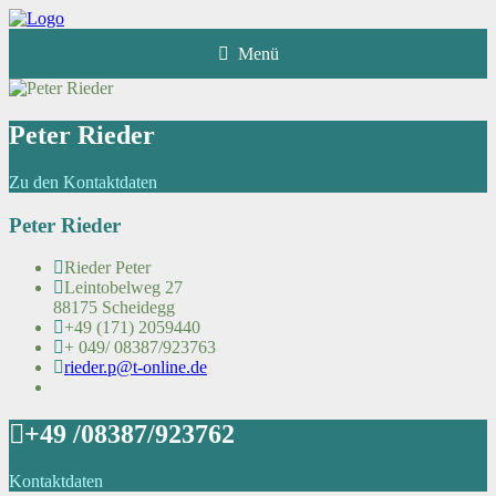
Menü
Peter Rieder
Zu den Kontaktdaten
Peter Rieder
Rieder Peter
Leintobelweg 27
88175 Scheidegg
+49 (171) 2059440
+ 049/ 08387/923763
rieder.p@t-online.de
+49 /08387/923762
Kontaktdaten