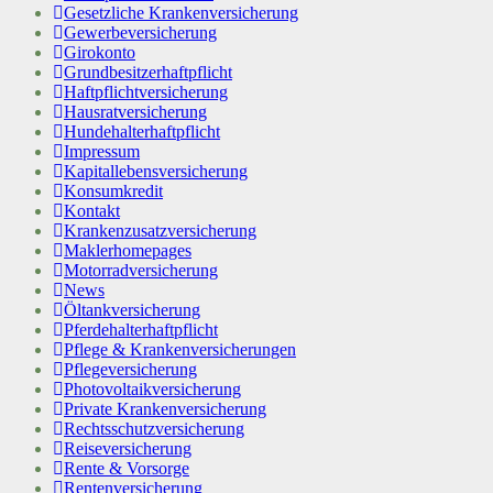
Gesetzliche Krankenversicherung
Gewerbeversicherung
Girokonto
Grundbesitzerhaftpflicht
Haftpflichtversicherung
Hausratversicherung
Hundehalterhaftpflicht
Impressum
Kapitallebensversicherung
Konsumkredit
Kontakt
Krankenzusatzversicherung
Maklerhomepages
Motorradversicherung
News
Öltankversicherung
Pferdehalterhaftpflicht
Pflege & Krankenversicherungen
Pflegeversicherung
Photovoltaikversicherung
Private Krankenversicherung
Rechtsschutzversicherung
Reiseversicherung
Rente & Vorsorge
Rentenversicherung