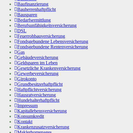
Baufinanzierung
Bauherrenhaftpflicht
Bausparen
Bedarfsermittlung
Berufs­unfähigkeitsversicherung
DSL
Feuerrohbauversicherung
Fondsgebundene Lebensversicherung
Fondsgebundene Rentenversicherung
Gas
Gebäudeversicherung
Geldsparen im Leben
Gesetzliche Krankenversicherung
Gewerbeversicherung
Girokonto
Grundbesitzerhaftpflicht
Haftpflichtversicherung
Hausratversicherung
Hundehalterhaftpflicht
Impressum
Kapitallebensversicherung
Konsumkredit
Kontakt
Krankenzusatzversicherung
Maklerhomepages